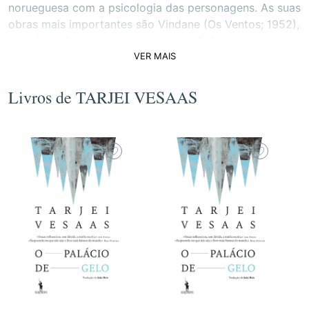
norueguesa com a psicologia das personagens. As suas
obras mais importantes são Vindane (Os Ventos; 1952),
coletânea de contos que recebeu o Prémio Veneza de
VER MAIS
1953, e os romances Fuglane (Os Pássaros; 1957) e O
Palácio de Gelo (1963), Prémio de Literatura do
Conselho Nórdico de 1964.
Livros de TARJEI VESAAS