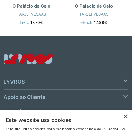
O Palácio de Gelo
O Palácio de Gelo
TARJEI VESAAS
TARJEI VESAAS
Livro
17,70€
eBook
12,99€
LYVROS
Apoio ao Cliente
Links Úteis
×
Este website usa cookies
Contactos
Este site utiliza cookies para melhorar a experiência do utilizador. Ao