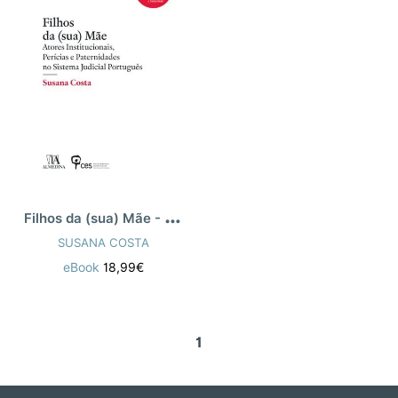
F
ilhos da (sua) Mãe - Atores Institucion
SUSANA COSTA
eBook
18,99€
1