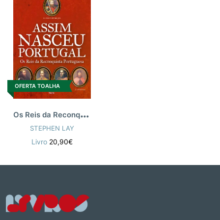
OFERTA TOALHA
O
s Reis da Reconquista Portuguesa
STEPHEN LAY
Livro
20,90€