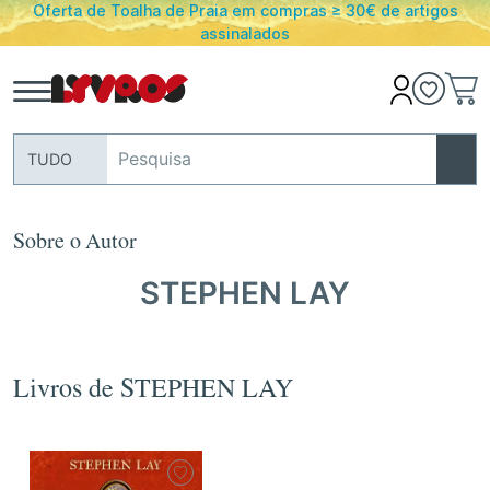
mpras ≥ 30€ de artigos
PORTES GRATUITOS em encomend
s
Portugal Conti
TUDO
Sobre o Autor
STEPHEN LAY
Livros de STEPHEN LAY