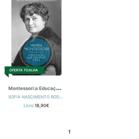
OFERTA TOALHA
M
ontessori:a Educação que Constrói a Paz
SOFIA NASCIMENTO RODRIGUES
Livro
18,90€
1