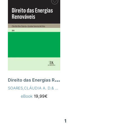
D
ireito das Energias Renováveis
SOARES,CLÁUDIA A. D.& SILVA,SUZANA T. DA
eBook
19,99€
1