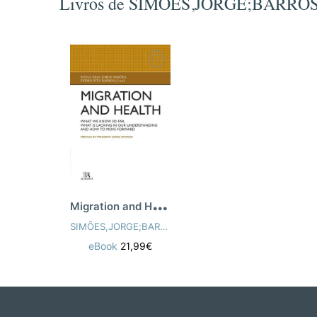
Livros de SIMÕES,JORGE;BARRO
M
igration and Health
SIMÕES,JORGE;BARROS,PEDRO PITA;DIAS,SÓNI
eBook
21,99€