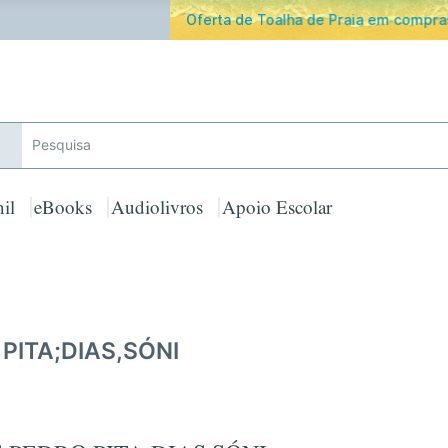
ferta de Toalha de Praia em compras ≥ 30€ de artigos assinalad
il
eBooks
Audiolivros
Apoio Escolar
PITA;DIAS,SÓNI