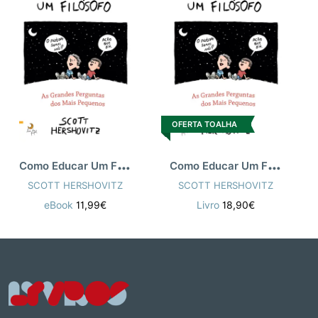
OFERTA TOALHA
C
omo Educar Um Filósofo
C
omo Educar Um Filósofo
SCOTT HERSHOVITZ
SCOTT HERSHOVITZ
eBook
11,99€
Livro
18,90€