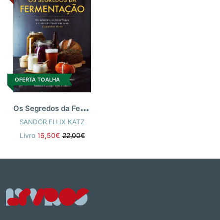
OFERTA TOALHA
O
s Segredos da Fermentação
SANDOR ELLIX KATZ
Livro
16,50€
22,00€