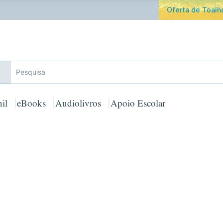
ferta de Toalha de Praia em compras ≥ 30€ de artigos assinalad
il
eBooks
Audiolivros
Apoio Escolar