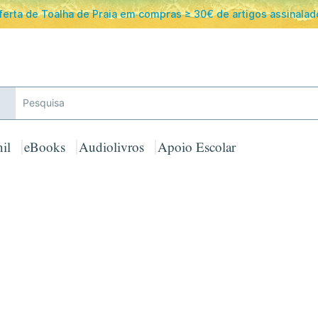
ferta de Toalha de Praia em compras ≥ 30€ de artigos assinalad
il
eBooks
Audiolivros
Apoio Escolar