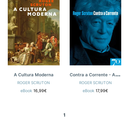
C
ontra a Corrente - As Melhores Colunas
A Cultura Moderna
ROGER SCRUTON
ROGER SCRUTON
eBook
16,99€
eBook
17,99€
1