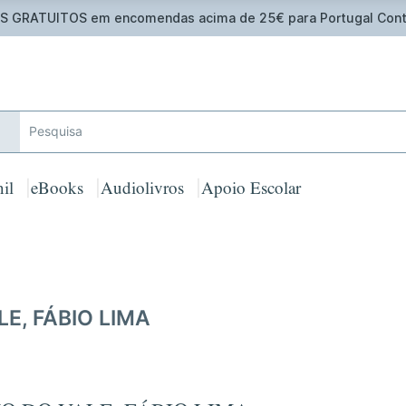
 GRATUITOS em encomendas acima de 25€ para Portugal Cont
il
eBooks
Audiolivros
Apoio Escolar
E, FÁBIO LIMA