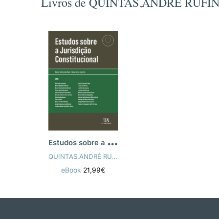
Livros de QUINTAS,ANDRÉ RUFI
E
studos sobre a Jurisdição Constituciona
QUINTAS,ANDRÉ RUFINO DO VALE, FÁBIO LIMA
eBook
21,99€