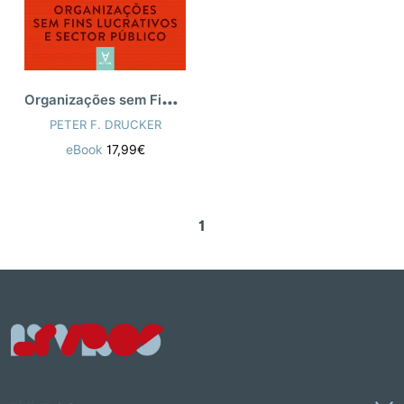
O
rganizações sem Fins Lucrativos e Secto
PETER F. DRUCKER
eBook
17,99€
1