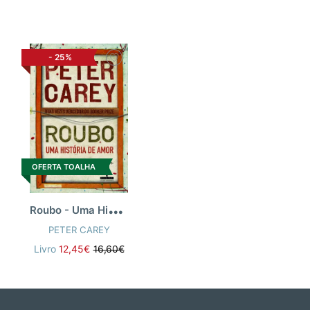
-
25%
OFERTA TOALHA
R
oubo - Uma História De Amor
PETER CAREY
Livro
12,45€
16,60€