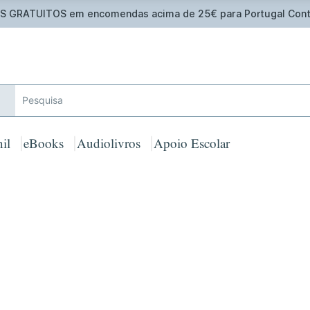
Oferta de Toalha de Praia em compras ≥ 30€ de artigos assina
il
eBooks
Audiolivros
Apoio Escolar