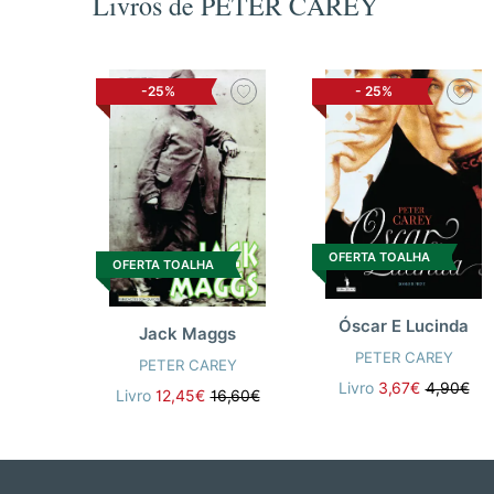
Livros de PETER CAREY
-25%
-
25%
OFERTA TOALHA
OFERTA TOALHA
Óscar E Lucinda
Jack Maggs
PETER CAREY
PETER CAREY
Livro
3,67€
4,90€
Livro
12,45€
16,60€