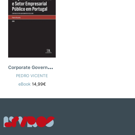
C
orporate Governance e Setor Empresarial
PEDRO VICENTE
eBook
14,99€