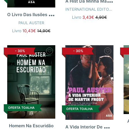
INTERNATIONAL EDITORS
,
PAUL 
O
Livro Das Ilusões Plat
Livro
3,43€
4,90€
PAUL AUSTER
Livro
10,43€
14,90€
-
30%
-
30%
OFERTA TOALHA
OFERTA TOALHA
A
Vida Interior De Martin Frost
Homem Na Escuridão