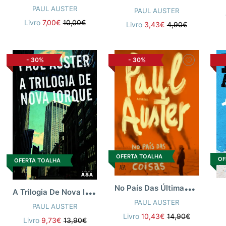
PAUL AUSTER
PAUL AUSTER
Livro
7,00€
10,00€
Livro
3,43€
4,90€
-
30%
-
30%
OFERTA TOALHA
OF
OFERTA TOALHA
N
o País Das Últimas Coisas [n.e]
A
Trilogia De Nova Iorque B
PAUL AUSTER
PAUL AUSTER
Livro
10,43€
14,90€
Livro
9,73€
13,90€