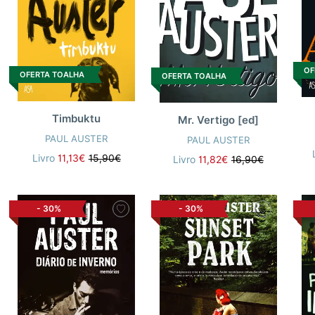
OF
OFERTA TOALHA
OFERTA TOALHA
Timbuktu
Mr. Vertigo [ed]
PAUL AUSTER
PAUL AUSTER
Livro
11,13€
15,90€
Livro
11,82€
16,90€
-
30%
-
30%