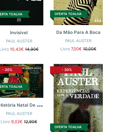
OFERTA TOALHA
ERTA TOALHA
Da Mão Para A Boca
Invisível
PAUL AUSTER
PAUL AUSTER
Livro
7,00€
10,00€
Livro
10,43€
14,90€
-
30%
-
30%
ERTA TOALHA
A
História Natal De Auggie Wren
PAUL AUSTER
Livro
9,02€
12,90€
OFERTA TOALHA