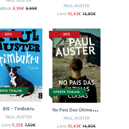
PAUL AUSTER
PAUL AUSTER
eBook
6,99€
9,99€
Livro
10,43€
14,90€
-
30%
-
30%
ERTA TOALHA
OFERTA TOALHA
N
o País Das Últimas Coisas
BIS - TimBuktu
PAUL AUSTER
PAUL AUSTER
Livro
5,25€
7,50€
Livro
10,43€
14,90€