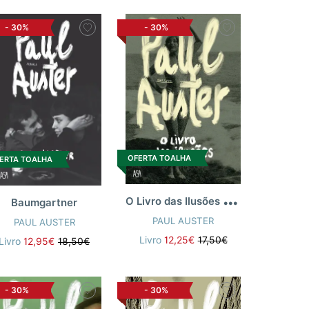
-
30%
-
30%
OFERTA TOALHA
ERTA TOALHA
O
Livro das Ilusões [n.e]
Baumgartner
PAUL AUSTER
PAUL AUSTER
Livro
12,25€
17,50€
Livro
12,95€
18,50€
-
30%
-
30%