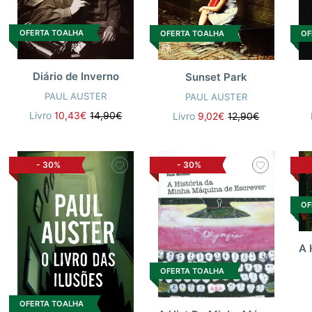
OFERTA TOALHA
OFERTA TOALHA
OF
Diário de Inverno
Sunset Park
PAUL AUSTER
PAUL AUSTER
Livro
10,43€
14,90€
Livro
9,02€
12,90€
-
30%
-
30%
OF
OFERTA TOALHA
OFERTA TOALHA
A
Hist Da Minha Máquina De Escreve