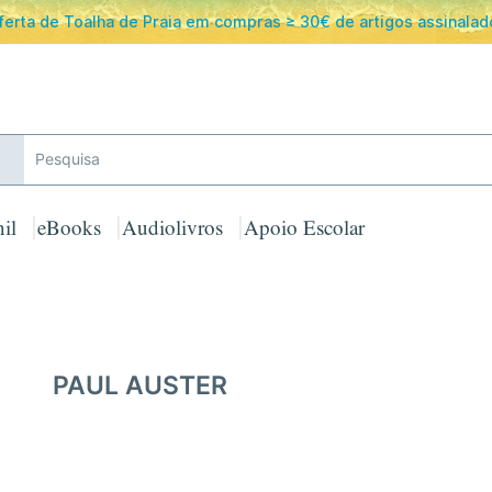
ferta de Toalha de Praia em compras ≥ 30€ de artigos assinalad
il
eBooks
Audiolivros
Apoio Escolar
PAUL AUSTER