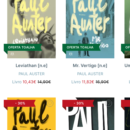
OFERTA TOALHA
OFERTA TOALHA
OF
Leviathan [n.e]
Mr. Vertigo [n.e]
PAUL AUSTER
PAUL AUSTER
Livro
10,43€
14,90€
Livro
11,82€
16,90€
-
30%
-
30%