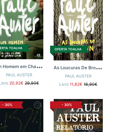
ERTA TOALHA
OFERTA TOALHA
U
m Homem em Chamas
A
s Loucuras De Brooklyn
PAUL AUSTER
PAUL AUSTER
Livro
20,92€
29,90€
Livro
11,82€
16,90€
-
30%
-
30%