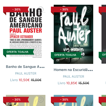
-
30%
-
30%
OFERTA TOALHA
OF
OFERTA TOALHA
B
anho de Sangue Americano
H
omem na Escuridão (Capa Nova)
PAUL AUSTER
PAUL AUSTER
Livro
10,50€
15,00€
Livro
10,85€
15,50€
-
30%
-
30%