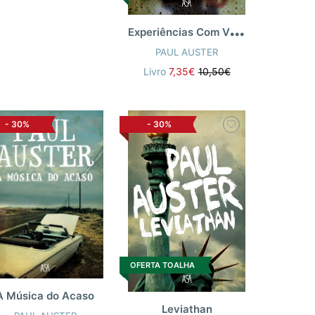
E
xperiências Com Verdade Plat
AUSTER
,
SAM MESSER
PAUL AUSTER
Livro
7,35€
10,50€
-
30%
-
30%
OFERTA TOALHA
A Música do Acaso
Leviathan