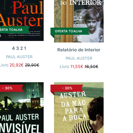
ERTA TOALHA
OFERTA TOALHA
4 3 2 1
Relatório do Interior
PAUL AUSTER
PAUL AUSTER
Livro
20,92€
29,90€
Livro
11,55€
16,50€
-
30%
-
30%