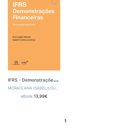
I
FRS - Demonstrações Financeiras - Um Gu
MORAIS,ANA ISABEL/LOURENÇO,ISABEL COSTA
eBook
13,99€
1