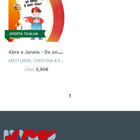
OFERTA TOALHA
A
bre a Janela - De onde é que vem?
MESTURINI, CRISTINA & ENGLARO, CINZIA
Livro
5,90€
1