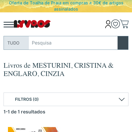
a em compras ≥ 30€ de artigos
PORTES GRATUITOS em en
inalados
Portugal
TUDO
Livros de MESTURINI, CRISTINA &
ENGLARO, CINZIA
FILTROS (0)
1-1 de 1 resultados