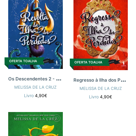
OFERTA TOALHA
OFERTA TOALHA
O
s Descendentes 2 - Revolta da Ilha dos
R
egresso à Ilha dos Perdidos - Os Descen
MELISSA DE LA CRUZ
MELISSA DE LA CRUZ
Livro
4,90€
Livro
4,90€