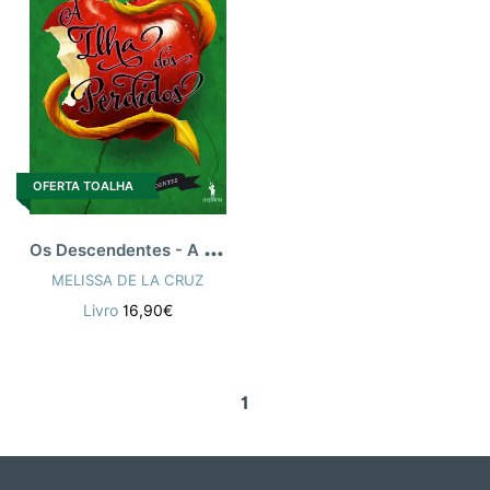
OFERTA TOALHA
O
s Descendentes - A Ilha dos Perdidos
MELISSA DE LA CRUZ
Livro
16,90€
1