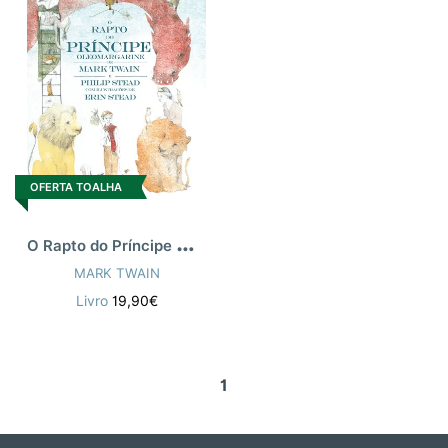
OFERTA TOALHA
O
Rapto do Príncipe Oleomargarine
MARK TWAIN
Livro
19,90€
1