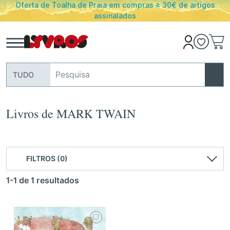
mpras ≥ 30€ de artigos
PORTES GRATUITOS em encomend
s
Portugal Conti
TUDO
Livros de MARK TWAIN
FILTROS (0)
1-1 de 1 resultados