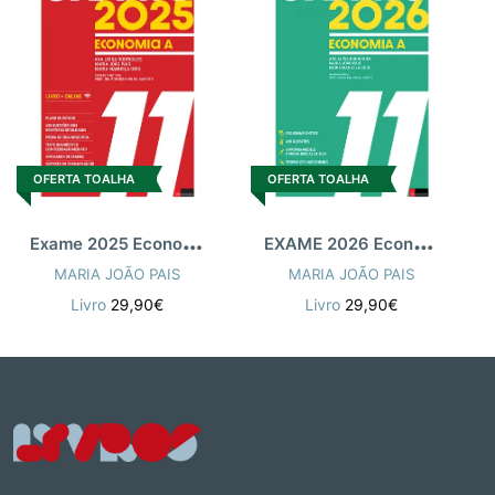
OFERTA TOALHA
OFERTA TOALHA
E
xame 2025 Economia A 11.º ano
E
XAME 2026 Economia A 11
MARIA JOÃO PAIS
MARIA JOÃO PAIS
Livro
29,90€
Livro
29,90€