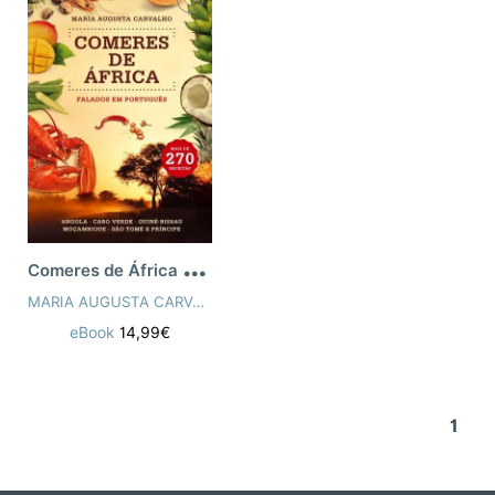
C
omeres de África Falados em Português
MARIA AUGUSTA CARVALHO
eBook
14,99€
1