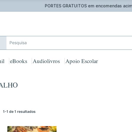
 GRATUITOS em encomendas acima de 25€ para Portugal Cont
il
eBooks
Audiolivros
Apoio Escolar
VALHO
1-1 de 1 resultados