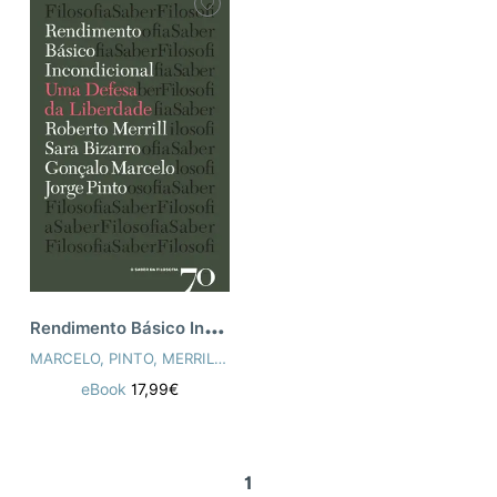
R
endimento Básico Incondicional: uma def
MARCELO, PINTO, MERRILL, BIZARRO
eBook
17,99€
1