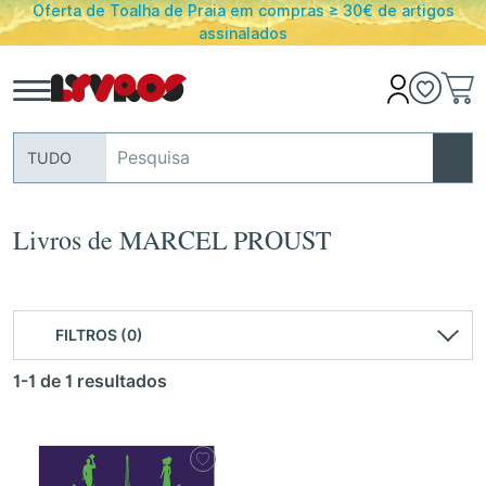
erta de Toalha de Praia em compras ≥ 30€ de artigos
PO
assinalados
TUDO
Livros de MARCEL PROUST
FILTROS (0)
1-1 de 1 resultados