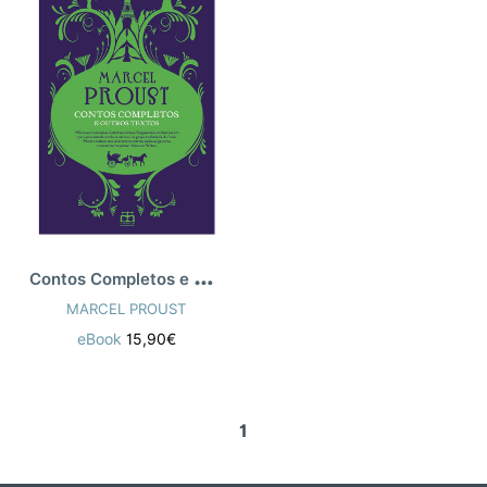
C
ontos Completos e Outros Textos
MARCEL PROUST
eBook
15,90€
1