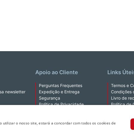
Apoio ao Cliente
Links Útei
Perguntas Frequentes
Termos e C
sa newsletter
Expedição e Entrega
Condições 
Segurança
Livro de re
Política de Privacidade
Política de
Fale Connosco
Kobo Plus 
Ao utilizar o nosso site, estará a concordar com todos os cookies de
a extração de texto e de dados.