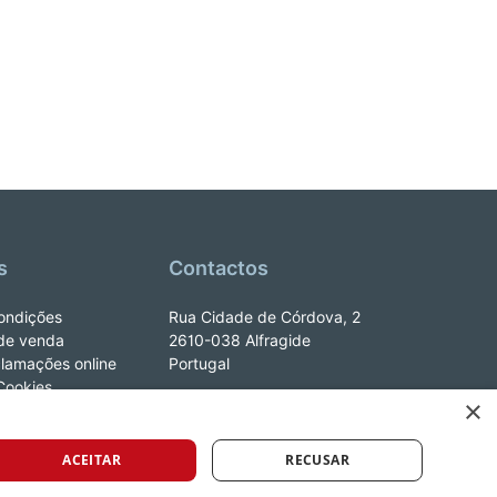
s
Contactos
ondições
Rua Cidade de Córdova, 2
de venda
2610-038 Alfragide
clamações online
Portugal
 Cookies
×
e_LeYa
ACEITAR
RECUSAR