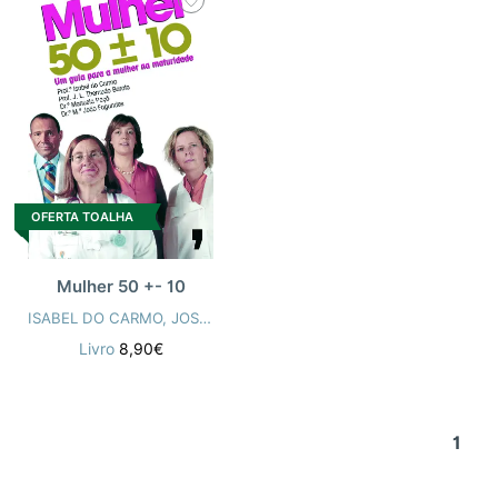
OFERTA TOALHA
Mulher 50 +- 10
ISABEL DO CARMO
,
JOSÉ LUÍS THEMUDO BARATA
,
MARIA JOAO 
Livro
8,90€
1