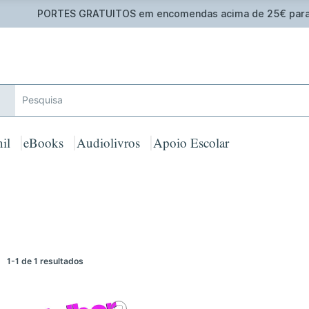
 GRATUITOS em encomendas acima de 25€ para Portugal Cont
il
eBooks
Audiolivros
Apoio Escolar
1-1 de 1 resultados