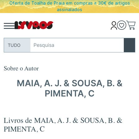
a em compras ≥ 30€ de artigos
PORTES GRATUITOS em en
inalados
Portugal
TUDO
Sobre o Autor
MAIA, A. J. & SOUSA, B. &
PIMENTA, C
Livros de MAIA, A. J. & SOUSA, B. &
PIMENTA, C