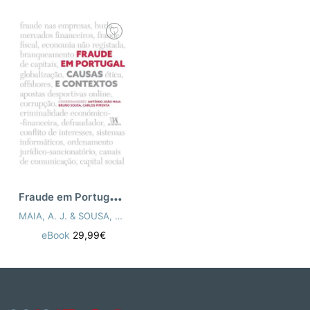
F
raude em Portugal - Causas e contextos
MAIA, A. J. & SOUSA, B. & PIMENTA, C
eBook
29,99€