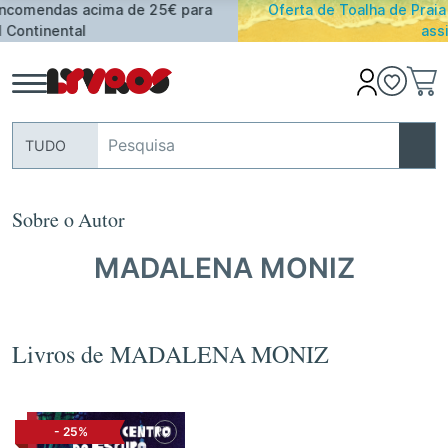
ara
Oferta de Toalha de Praia em compras ≥ 30€ de arti
assinalados
TUDO
Sobre o Autor
MADALENA MONIZ
Livros de MADALENA MONIZ
-
25%