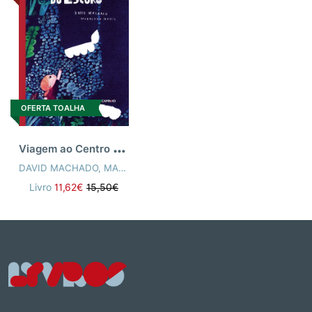
OFERTA TOALHA
V
iagem ao Centro do Escuro
DAVID MACHADO
,
MADALENA MONIZ
Livro
11,62€
15,50€