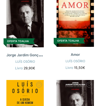
OFERTA TOALHA
OFERTA TOALHA
J
orge Jardim Gonçalves - O Poder do Silê
Amor
LUÍS OSÓRIO
LUÍS OSÓRIO
Livro
15,50€
Livro
29,90€