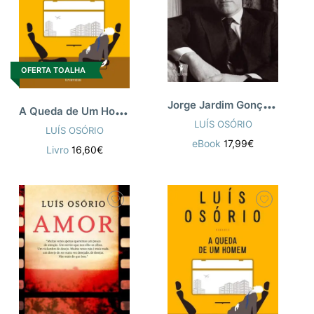
OFERTA TOALHA
J
orge Jardim Gonçalves - O Poder do Silê
A
Queda de Um Homem
LUÍS OSÓRIO
LUÍS OSÓRIO
eBook
17,99€
Livro
16,60€