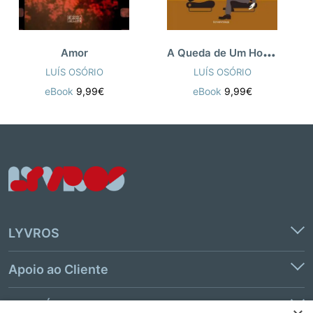
A
Queda de Um Homem
Amor
LUÍS OSÓRIO
LUÍS OSÓRIO
eBook
9,99€
eBook
9,99€
LYVROS
Apoio ao Cliente
Links Úteis