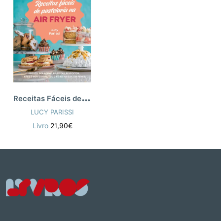
R
eceitas Fáceis de Pastelaria na Air Fryer
LUCY PARISSI
Livro
21,90€