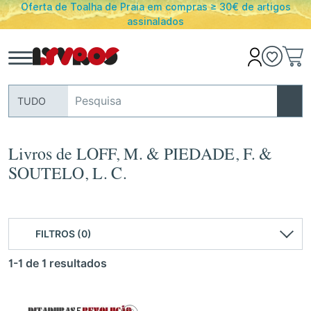
mpras ≥ 30€ de artigos
PORTES GRATUITOS em encomend
s
Portugal Conti
TUDO
Livros de LOFF, M. & PIEDADE, F. &
SOUTELO, L. C.
FILTROS (0)
1-1 de 1 resultados