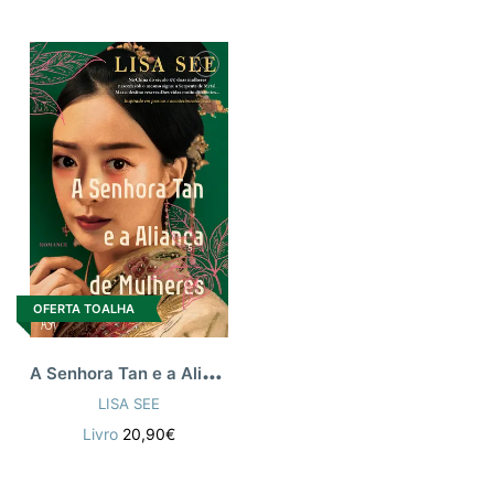
OFERTA TOALHA
A
Senhora Tan e a Aliança de Mulheres
LISA SEE
Livro
20,90€