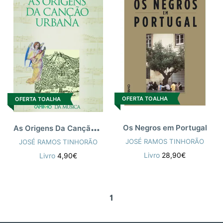
OFERTA TOALHA
OFERTA TOALHA
A
s Origens Da Canção Urbana
Os Negros em Portugal
JOSÉ RAMOS TINHORÃO
JOSÉ RAMOS TINHORÃO
Livro
28,90€
Livro
4,90€
1