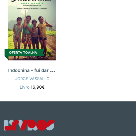
OFERTA TOALHA
I
ndochina - fui dar uma volta
JORGE VASSALLO
Livro
16,90€