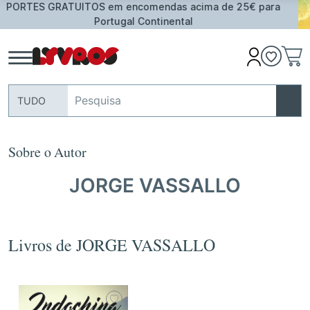
as acima de 25€ para
Oferta de Toalha de Praia em co
nental
assinalado
TUDO
Sobre o Autor
JORGE VASSALLO
Livros de JORGE VASSALLO