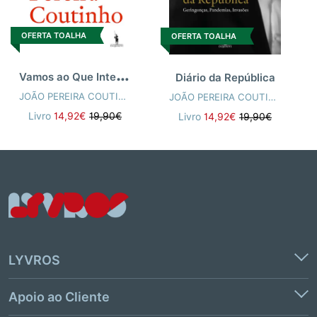
OFERTA TOALHA
OFERTA TOALHA
V
amos ao Que Interessa
Diário da República
JOÃO PEREIRA COUTINHO
JOÃO PEREIRA COUTINHO
Livro
14,92€
19,90€
Livro
14,92€
19,90€
LYVROS
Apoio ao Cliente