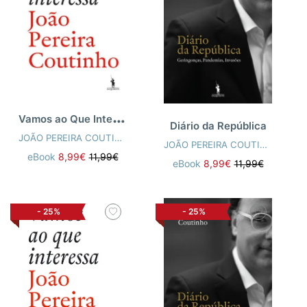
V
amos ao Que Interessa
Diário da República
JOÃO PEREIRA COUTINHO
JOÃO PEREIRA COUTINHO
eBook
8,99€
11,99€
eBook
8,99€
11,99€
-
25%
-
25%