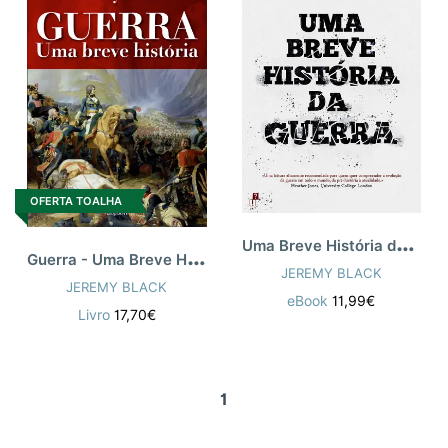
OFERTA TOALHA
U
ma Breve História da Guerra
G
uerra - Uma Breve História
JEREMY BLACK
JEREMY BLACK
eBook
11,99€
Livro
17,70€
1