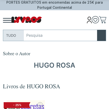
RTES GRATUITOS em encomendas acima de 25€ para
Of
Portugal Continental
TUDO
Sobre o Autor
HUGO ROSA
Livros de HUGO ROSA
-
25%