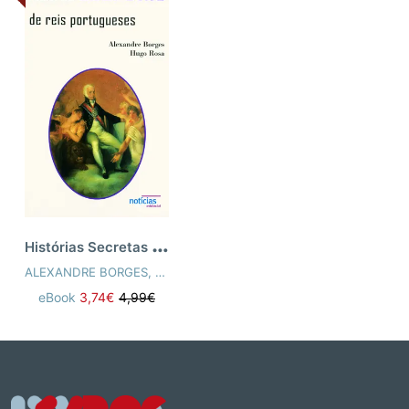
H
istórias Secretas De Reis Portugueses
ALEXANDRE BORGES
,
HUGO ROSA
eBook
3,74€
4,99€