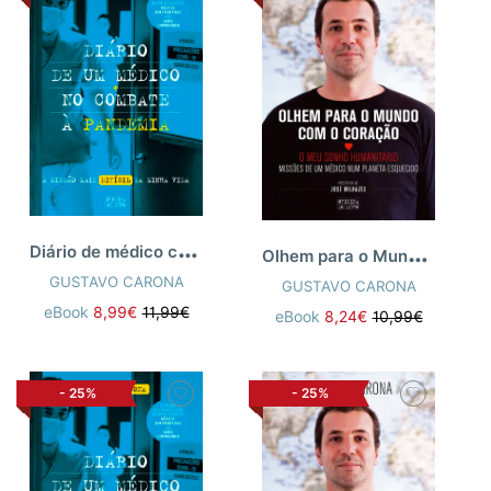
D
iário de médico combate pandemia
O
lhem para o Mundo com o Coração
GUSTAVO CARONA
GUSTAVO CARONA
eBook
8,99€
11,99€
eBook
8,24€
10,99€
-
25%
-
25%