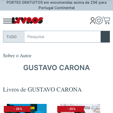
25€ para
Oferta de Toalha de Praia em compras ≥ 30€ d
assinalados
TUDO
Sobre o Autor
GUSTAVO CARONA
Livros de GUSTAVO CARONA
-
25%
-
25%