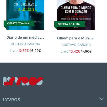
OFERTA TOALHA
OFERTA TOALHA
D
iário de um médico no combate pandemia
O
lhem para o Mundo com o Coração
GUSTAVO CARONA
GUSTAVO CARONA
Livro
12,67€
16,90€
Livro
13,42€
17,90€
LYVROS