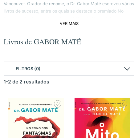
Vancouver. Orador de renome, o Dr. Gabor Maté escreveu vários
livros de sucesso, entre os quais se destaca o premiado No
Reino dos Fantasmas Famintos e O Mito do Normal. As suas
VER MAIS
obras estão publicadas em cerca de 30 línguas.
Livros de GABOR MATÉ
FILTROS (0)
1-2 de 2 resultados