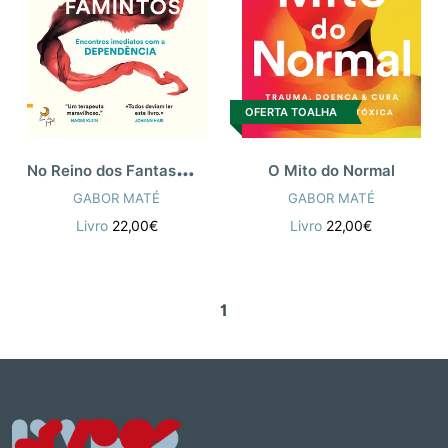
OFERTA TOALHA
N
o Reino dos Fantasmas Famintos
O Mito do Normal
GABOR MATÉ
GABOR MATÉ
Livro
22,00€
Livro
22,00€
1