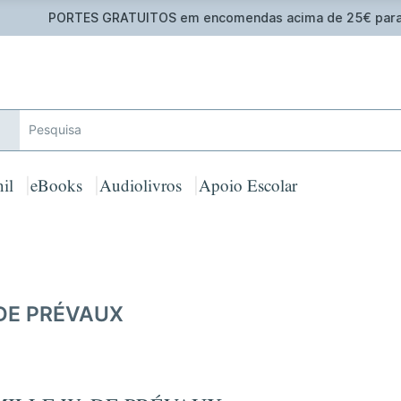
 GRATUITOS em encomendas acima de 25€ para Portugal Cont
il
eBooks
Audiolivros
Apoio Escolar
 DE PRÉVAUX