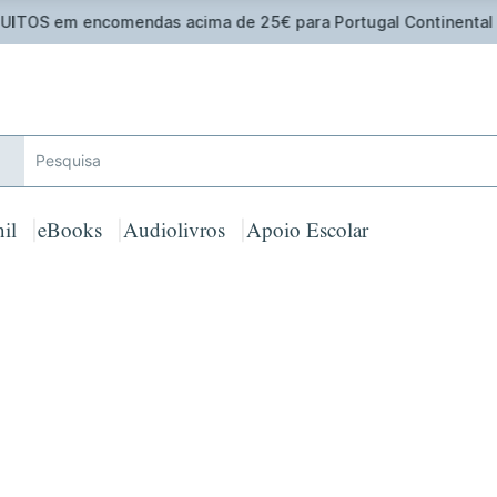
Oferta de Toalha de Praia em compras ≥ 30€ de artigos assina
il
eBooks
Audiolivros
Apoio Escolar