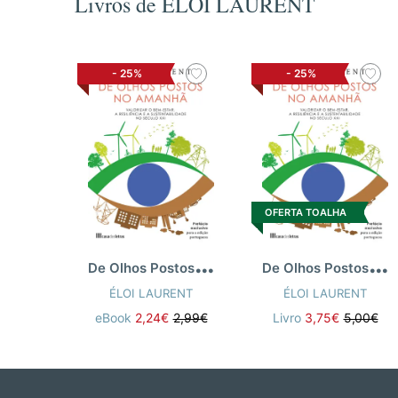
Livros de ÉLOI LAURENT
-
25%
-
25%
OFERTA TOALHA
D
e Olhos Postos no Amanhã
D
e Olhos Postos no Amanhã
ÉLOI LAURENT
ÉLOI LAURENT
eBook
2,24€
2,99€
Livro
3,75€
5,00€