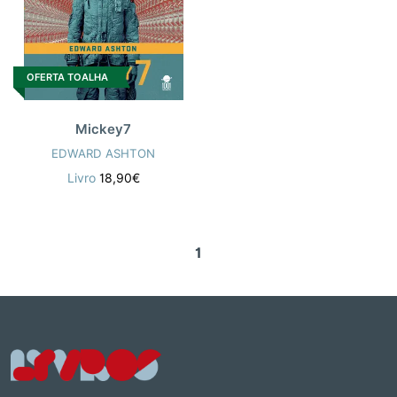
OFERTA TOALHA
Mickey7
EDWARD ASHTON
Livro
18,90€
1