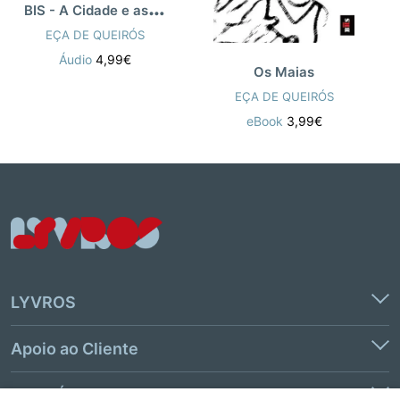
B
IS - A Cidade e as Serras
EÇA DE QUEIRÓS
Áudio
4,99€
Os Maias
EÇA DE QUEIRÓS
eBook
3,99€
LYVROS
Apoio ao Cliente
Links Úteis