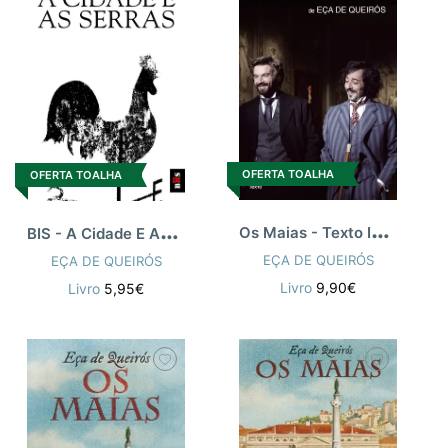
OFERTA TOALHA
OFERTA TOALHA
O
s Maias - Texto Integral
B
IS - A Cidade E As Serras
EÇA DE QUEIRÓS
EÇA DE QUEIRÓS
Livro
9,90€
Livro
5,95€