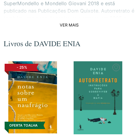
SuperMondello e Mondello Giovani 2018 e está
publicado nas Publicações Dom Quixote. Autorretrato é
também uma peça de teatro que estreou em 2025 e
VER MAIS
conta a sua experiência desde criança com a máfia em
Palermo.
Livros de DAVIDE ENIA
-
25%
OFERTA TOALHA