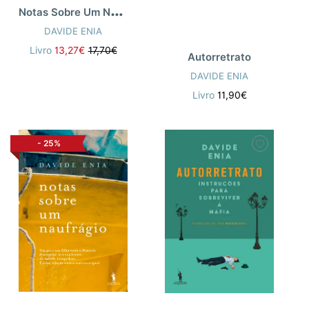
N
otas Sobre Um Naufrágio
DAVIDE ENIA
Livro
13,27€
17,70€
Autorretrato
DAVIDE ENIA
Livro
11,90€
-
25%