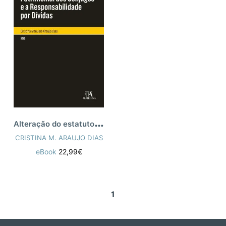
A
lteração do estatuto patrimonial dos cô
CRISTINA M. ARAUJO DIAS
eBook
22,99€
1