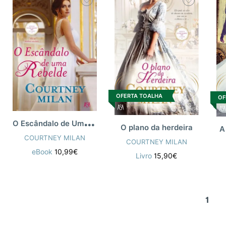
OFERTA TOALHA
OF
O
Escândalo de Uma Rebelde
O plano da herdeira
A
COURTNEY MILAN
COURTNEY MILAN
eBook
10,99€
Livro
15,90€
1