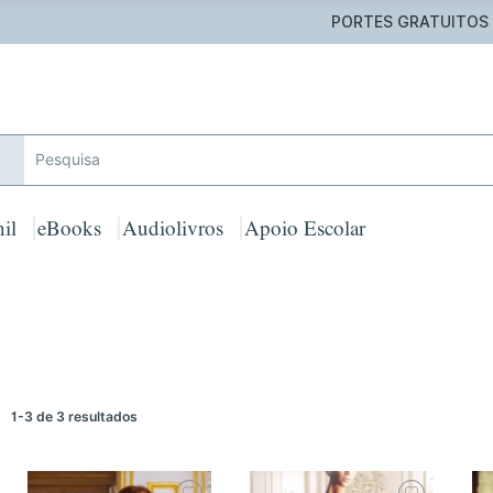
 GRATUITOS em encomendas acima de 25€ para Portugal Cont
il
eBooks
Audiolivros
Apoio Escolar
1-3 de 3 resultados