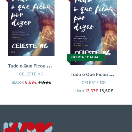
OFERTA TOALHA
T
udo o Que Ficou Por Dizer
T
udo o Que Ficou Por Dizer
CELESTE NG
eBook
8,99€
11,99€
CELESTE NG
Livro
12,37€
16,50€