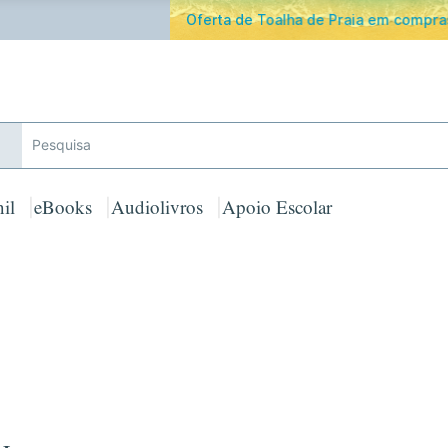
ferta de Toalha de Praia em compras ≥ 30€ de artigos assinalad
il
eBooks
Audiolivros
Apoio Escolar