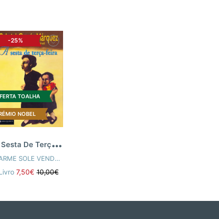
-25%
FERTA TOALHA
RÉMIO NOBEL
A
Sesta De Terça-Feira
CARME SOLE VENDRELL
,
VÁRIOS AUTORES
S AUTORES
Livro
7,50€
10,00€