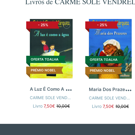
Livros de CARME SOLE VENDRE
-
25%
-
25%
OFERTA TOALHA
OFERTA TOALHA
PRÉMIO NOBEL
PRÉMIO NOBEL
A
Luz É Como A Água
M
aria Dos Prazeres
CARME SOLE VENDRELL
,
VÁRIOS AUTORES
CARME SOLE VENDRELL
Livro
7,50€
10,00€
Livro
7,50€
10,00€