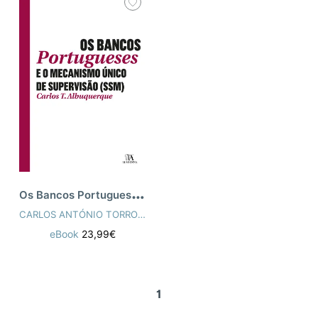
O
s Bancos Portugueses e o Mecanismo Únic
CARLOS ANTÓNIO TORROAES ALBUQUERQUE
eBook
23,99€
1