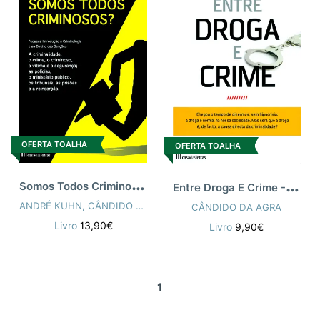
OFERTA TOALHA
OFERTA TOALHA
S
omos Todos Criminosos?
E
ntre Droga E Crime - 2ª Ed
ANDRÉ KUHN
,
CÂNDIDO DA AGRA
CÂNDIDO DA AGRA
Livro
13,90€
Livro
9,90€
1