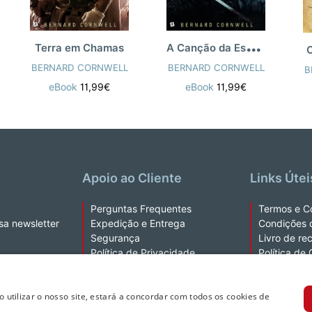
A
Canção da Espada
Terra em Chamas
O
BERNARD CORNWELL
BERNARD CORNWELL
B
eBook
11,99€
eBook
11,99€
Apoio ao Cliente
Links Útei
Perguntas Frequentes
Termos e C
sa newsletter
Expedição e Entrega
Condições 
Segurança
Livro de re
Política de Privacidade
Política de
Fale Connosco
Kobo Plus 
Ao utilizar o nosso site, estará a concordar com todos os cookies de