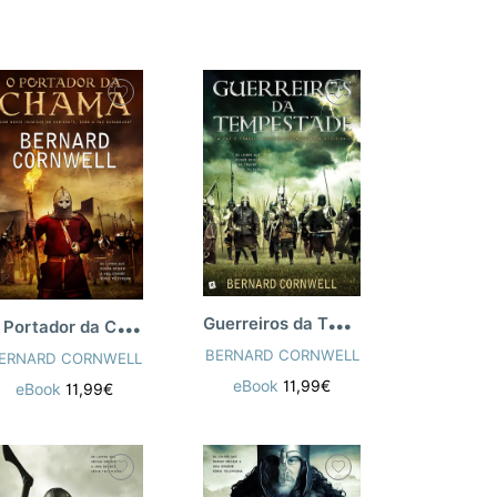
G
uerreiros da Tempestade
O
Portador da Chama
BERNARD CORNWELL
ERNARD CORNWELL
eBook
11,99€
eBook
11,99€