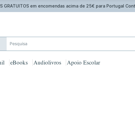
 GRATUITOS em encomendas acima de 25€ para Portugal Cont
il
eBooks
Audiolivros
Apoio Escolar