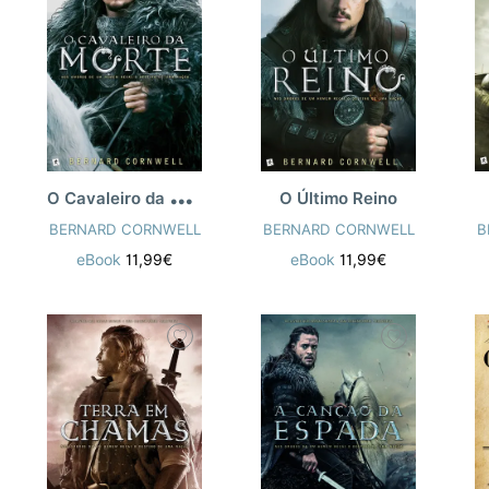
O
Cavaleiro da Morte
O Último Reino
BERNARD CORNWELL
BERNARD CORNWELL
B
eBook
11,99€
eBook
11,99€