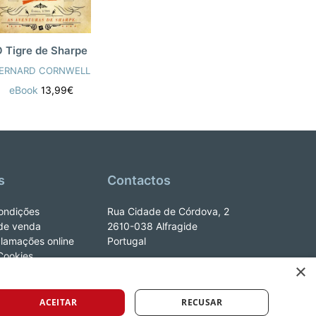
 Tigre de Sharpe
ERNARD CORNWELL
eBook
13,99€
s
Contactos
ondições
Rua Cidade de Córdova, 2
de venda
2610-038 Alfragide
clamações online
Portugal
 Cookies
×
e_LeYa
ACEITAR
RECUSAR