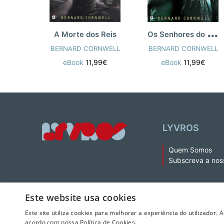
O
s Senhores do Norte
A Morte dos Reis
BERNARD CORNWELL
BERNARD CORNWELL
eBook
11,99€
eBook
11,99€
LYVROS
Quem Somos
Subscreva a nos
Este website usa cookies
Este site utiliza cookies para melhorar a experiência do utilizador. 
acordo com nossa Política de Cookies.